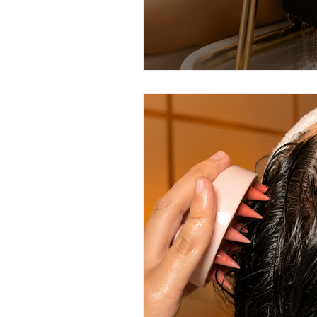
masajes del mundo
masaje
masaje chino de jengibre
m
cheque de regalo
jaen