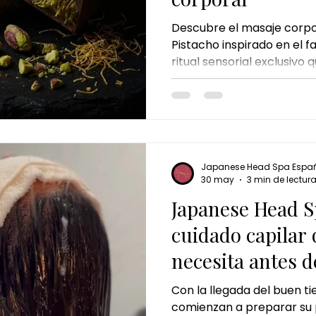
Descubre el masaje corpo
Pistacho inspirado en el 
ritual sensorial exclusiv
irresistibles, relajación p
una experiencia de bienes
Japanese Head Spa Espa
30 may
3 min de lectur
Japanese Head Sp
cuidado capilar 
necesita antes d
Con la llegada del buen 
comienzan a preparar su p