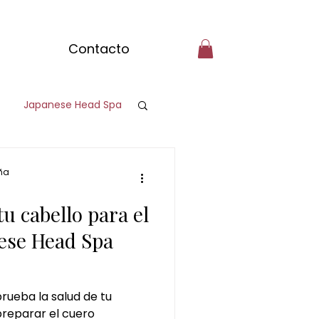
Contacto
Japanese Head Spa
ndo
ña
u cabello para el
poral matcha
ese Head Spa
atcha massage
rueba la salud de tu
reparar el cuero