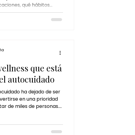
caciones, qué hábitos
gibre
uedad y por qué un Head
ión para mantener un
 lleno de brillo durante
ocolate dubai ritual
ña
ellness que está
el autocuidado
tocuidado ha dejado de ser
vertirse en una prioridad
star de miles de personas.
 un ritual llegado desde
ugar especial: el Japanese
cho más que un simple