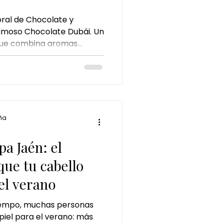
ral de Chocolate y
famoso Chocolate Dubái. Un
o que combina aromas
rofunda e hidratación para
tar única.
ña
a
a Jaén: el
que tu cabello
el verano
tiempo, muchas personas
iel para el verano: más