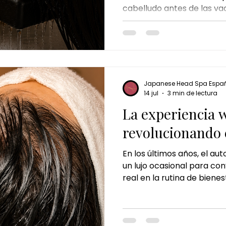
cabelludo antes de las va
 de jengibre
ritual de jengibre
masaje corporal de jen
ayudan a prevenir la seq
Spa es una excelente opc
cabello fuerte, hidratado y
asaje de chocolate
ritual de chocolate y pistacho
ch
toda la temporada.
Japanese Head Spa Espa
14 jul
3 min de lectura
La experiencia w
revolucionando 
En los últimos años, el au
un lujo ocasional para con
real en la rutina de biene
Dentro de esta tendencia,
Oriente se ha ganado un l
Head Spa. Se trata de mu