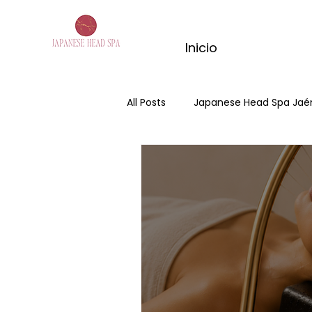
Inicio
All Posts
Japanese Head Spa Jaé
Head Spa
air
Hair Spa
kyoto matcha ritual
masaje
masaje completo matcha