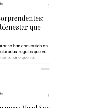
ña
 sorprendentes:
 bienestar que
star se han convertido en
aloradas: regalos que no
mento, sino que se
 Entre ellas, el
ca como una de las
as y sorprendentes.
ña
Japanese Head Spa