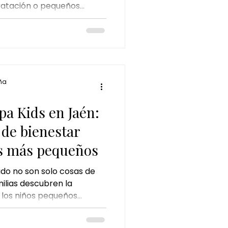
dratación o pequeños
idado personal. Sin
 menudo pasa
 también necesita
orada. El sol, los baños
uso continuo de productos
 equilibrio natural del
ña
ello. Por eso, cada vez más
pa Kids en Jaén:
 de bienestar
os más pequeños
ado no son solo cosas de
ilias descubren la
 los niños pequeños
dado personal desde
atamiento Japanese Head