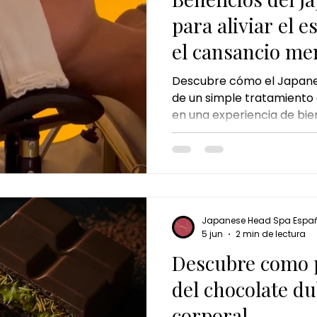
para aliviar el e
el cansancio me
Descubre cómo el Japane
de un simple tratamiento 
en una experiencia de bien
la combinación de masaje
relajación y cuidado del c
aliviar el estrés, reducir l
descanso y favorecer la sa
inspirado en Japón diseñ
mente y revitalizar el cu
Japanese Head Spa Espa
sesión.
5 jun
2 min de lectura
Descubre como p
del chocolate du
corporal