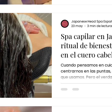
Spa Kids en Jaén está p
eso: ofrecer a los más pe
suave, relajante y adapta
momento especial donde e
Japanese Head Spa Espa
combina con una experienc
23 may
3 min de lectura
En Japane
Spa capilar en J
ritual de bienes
en el cuero cabe
Cuando pensamos en cuida
centrarnos en las puntas, 
que usamos. Pero el verdad
empieza mucho antes: en e
ritmo del día a día, el est
productos capilares pueden
natural. Por eso, cada v
tratamientos como el spa 