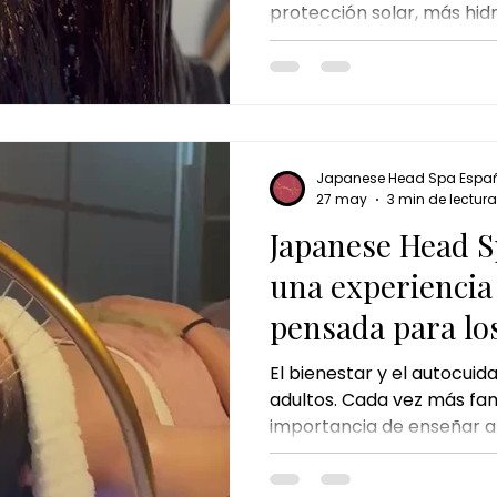
protección solar, más hi
cambios en la rutina de cu
embargo, hay algo que a
desapercibido: el cabello
prepararse para esta temp
frecuentes, el calor o el 
capilares pueden alterar el
Japanese Head Spa Espa
cuero cabelludo y del cab
27 may
3 min de lectura
persona
Japanese Head S
una experiencia
pensada para l
El bienestar y el autocuid
adultos. Cada vez más fam
importancia de enseñar a
momentos de calma y cui
edades tempranas. El tr