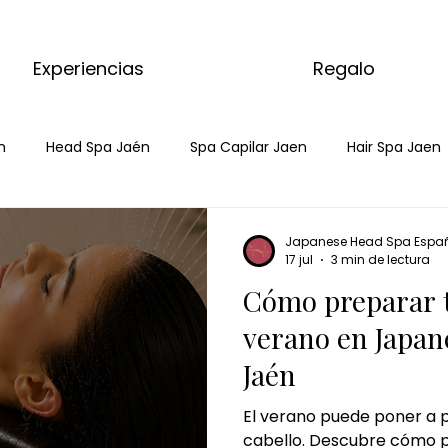
Experiencias
Regalo
n
Head Spa Jaén
Spa Capilar Jaen
Hair Spa Jaen
Spa Capilar
masaje de matcha
masajes del mu
Japanese Head Spa Espa
17 jul
3 min de lectura
Cómo preparar t
 relajanate
masaje relajante de matcha
ritual coro
verano en Japan
Jaén
tratamiento corporal matcha
masaje con matcha
m
El verano puede poner a p
cabello. Descubre cómo p