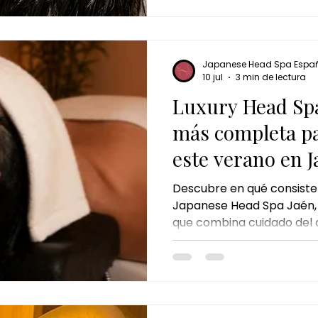
masaje: es una experienci
combina técnicas ancestr
moderno de relajación y b
conoces este tratamiento
Japanese Head Spa Espa
10 jul
3 min de lectura
Luxury Head Spa
más completa pa
este verano en 
Spa Jaén
Descubre en qué consiste
Japanese Head Spa Jaén,
que combina cuidado del 
corporal y relajación. Con
incluye, para quién está
ha convertido en uno de l
bienestar más exclusivos
estrés diario.