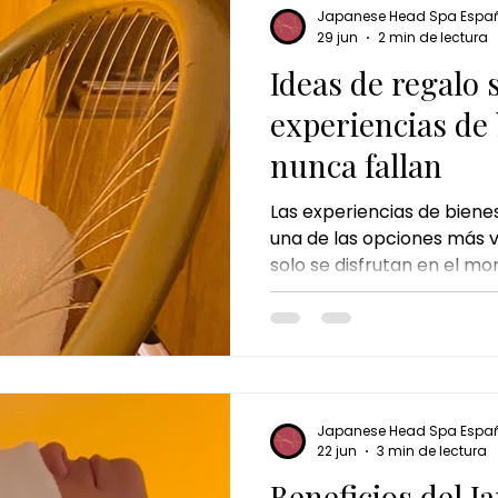
Japanese Head Spa Espa
29 jun
2 min de lectura
Ideas de regalo
experiencias de
nunca fallan
Las experiencias de biene
una de las opciones más v
solo se disfrutan en el mo
recuerdan por cómo te hacen sentir.
Japanese Head Spa desta
experiencias más complet
Japanese Head Spa Espa
22 jun
3 min de lectura
Beneficios del 