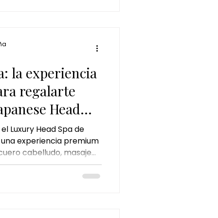
a sensorial completa que
ales con un enfoque
ienestar. Si todavía no
, hoy t
ña
: la experiencia
ra regalarte
Japanese Head
 el Luxury Head Spa de
 una experiencia premium
cuero cabelludo, masaje
oce sus beneficios, qué
 recomendado y por qué se
os tratamientos de
 para desconectar del