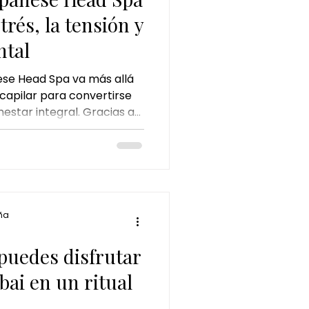
strés, la tensión y
ntal
se Head Spa va más allá
capilar para convertirse
estar integral. Gracias a
 craneal, técnicas de
uero cabelludo, ayuda a
a tensión, mejorar el
lud capilar. Un ritual
ado para desconectar la
erpo desde la primera
ña
uedes disfrutar
bai en un ritual