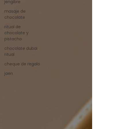
jengibre
masaje de
chocolate
ritual de
chocolate y
pistacho
chocolate dubai
ritual
cheque de regalo
jaen