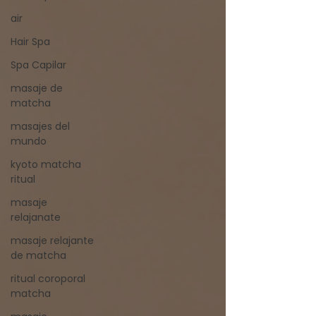
air
Hair Spa
Spa Capilar
masaje de
matcha
masajes del
mundo
kyoto matcha
ritual
masaje
relajanate
masaje relajante
de matcha
ritual coroporal
matcha