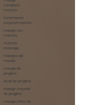
masaje
completo
matcha
tratamiento
corporal matcha
masaje con
matcha
matcha
massage
masajes del
mundo
masaje de
jengibre
ritual de jengibre
masaje corporal
de jengibre
masaje chino de