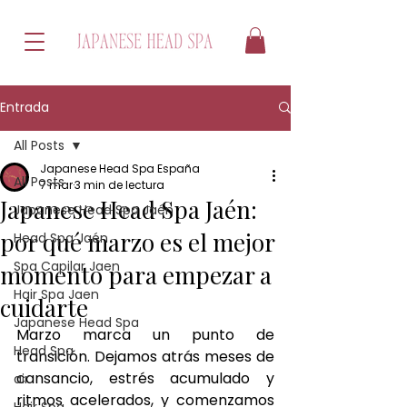
Entrada
All Posts
Japanese Head Spa España
All Posts
7 mar
3 min de lectura
Japanese Head Spa Jaén:
Japanese Head Spa Jaén
por qué marzo es el mejor
Head Spa Jaén
Spa Capilar Jaen
momento para empezar a
Hair Spa Jaen
cuidarte
Japanese Head Spa
Marzo marca un punto de 
Head Spa
transición. Dejamos atrás meses de 
cansancio, estrés acumulado y 
air
ritmos acelerados, y comenzamos 
Hair Spa