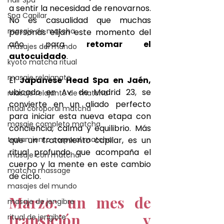
a sentir la necesidad de renovarnos. 
Spa Capilar
No es casualidad que muchas 
masaje de matcha
personas elijan este momento del 
año para 
retomar el 
masajes del mundo
autocuidado
.
kyoto matcha ritual
masaje relajanate
El 
Japanese Head Spa en Jaén, 
ubicado en 
Av. de Madrid 23
,
 se 
masaje relajante de matcha
convierte en un aliado perfecto 
ritual coroporal matcha
para iniciar esta nueva etapa con 
masaje completo matcha
conciencia, calma y equilibrio. Más 
tratamiento corporal matcha
que un tratamiento capilar, es un 
ritual profundo que acompaña el 
masaje con matcha
cuerpo y la mente en este cambio 
matcha massage
de ciclo.
masajes del mundo
Marzo: un mes de 
masaje de jengibre
transición y 
ritual de jengibre