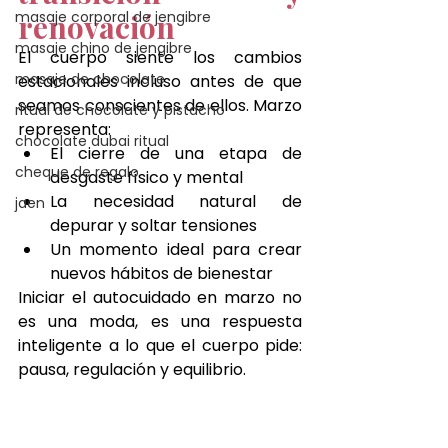
masaje corporal de jengibre
renovación
masaje chino de jengibre
El cuerpo siente los cambios 
masaje de chocolate
estacionales incluso antes de que 
seamos conscientes de ellos. Marzo 
ritual de chocolate y pistacho
representa:
chocolate dubai ritual
El cierre de una etapa de 
cheque de regalo
desgaste físico y mental
La necesidad natural de 
jaen
depurar y soltar tensiones
Un momento ideal para crear 
nuevos hábitos de bienestar
Iniciar el autocuidado en marzo no 
es una moda, es una respuesta 
inteligente a lo que el cuerpo pide: 
pausa, regulación y equilibrio.