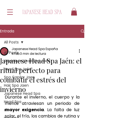
Entrada
All Posts
Japanese Head Spa España
All Posts
4 feb
3 min de lectura
Japanese Head Spa Jaén: el
Japanese Head Spa Jaén
ritual perfecto para
Head Spa Jaén
Spa Capilar Jaen
combatir el estrés del
Hair Spa Jaen
invierno
Japanese Head Spa
Durante el invierno, el cuerpo y la 
Head Spa
mente atraviesan un periodo de 
mayor exigencia
. La falta de luz 
air
solar, el frío, los cambios de rutina y 
Hair Spa