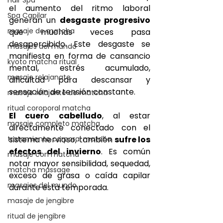
el aumento del ritmo laboral 
Spa Capilar
generan un 
desgaste progresivo 
masaje de matcha
que muchas veces pasa 
desapercibido. Este desgaste se 
masajes del mundo
manifiesta en forma de cansancio 
kyoto matcha ritual
mental, estrés acumulado, 
masaje relajanate
dificultad para descansar y 
sensación de tensión constante.
masaje relajante de matcha
ritual coroporal matcha
El cuero cabelludo
, al estar 
masaje completo matcha
directamente conectado con el 
tratamiento corporal matcha
sistema nervioso, también 
sufre los 
efectos del invierno
. Es común 
masaje con matcha
notar mayor sensibilidad, sequedad, 
matcha massage
exceso de grasa o caída capilar 
masajes del mundo
durante esta temporada.
masaje de jengibre
ritual de jengibre