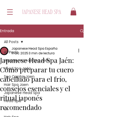
Entrada
All Posts
Japanese Head Spa España
All Posts
11 dic 2025
3 min de lectura
Japanese Head Spa Jaén:
Japanese Head Spa Jaén
Cómo preparar tu cuero
Head Spa Jaén
Spa Capilar Jaen
cabelludo para el frío,
Hair Spa Jaen
consejos esenciales y el
Japanese Head Spa
ritual japonés
Head Spa
recomendado
air
Hair Spa