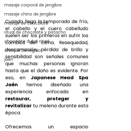
masaje corporal de jengibre
masaje chino de jengibre
Cuando llega la temporada de frío, 
masaje de chocolate
el cabello y el cuero cabelludo 
ritual de chocolate y pistacho
suelen ser los primeros en sufrir los 
chocolate dubai ritual
cambios del clima. Resequedad, 
descamación, pérdida de brillo y 
cheque de regalo
sensibilidad son señales comunes 
jaen
que muchas personas ignoran 
hasta que el daño es evidente. Por 
eso, en 
Japanese Head Spa 
Jaén
 hemos diseñado una 
experiencia enfocada en 
restaurar, proteger y 
revitalizar
 tu melena durante esta 
época. 
Ofrecemos un espacio 