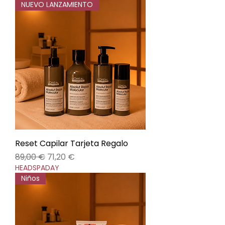
NUEVO LANZAMIENTO
Reset Capilar Tarjeta Regalo
Precio
Precio de oferta
89,00 €
71,20 €
HEADSPADAY
Niños