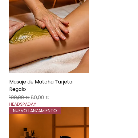
Masaje de Matcha Tarjeta
Regalo
Precio
Precio de oferta
100,00 €
80,00 €
HEADSPADAY
NUEVO LANZAMIENTO