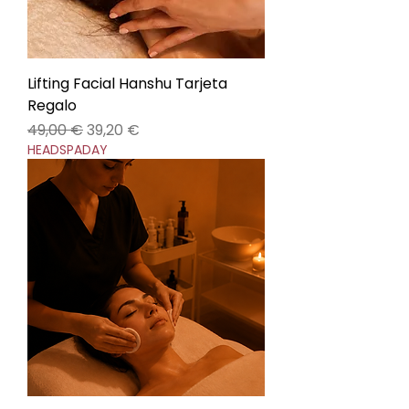
Lifting Facial Hanshu Tarjeta
Regalo
Precio
Precio de oferta
49,00 €
39,20 €
HEADSPADAY