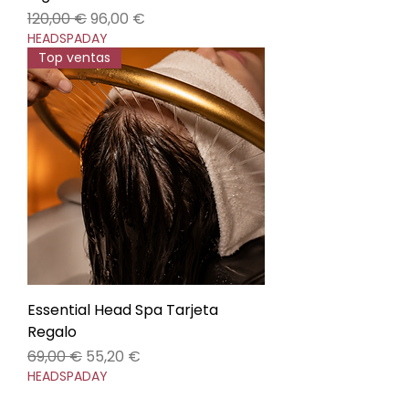
Precio
Precio de oferta
120,00 €
96,00 €
HEADSPADAY
Top ventas
Essential Head Spa Tarjeta
Regalo
Precio
Precio de oferta
69,00 €
55,20 €
HEADSPADAY