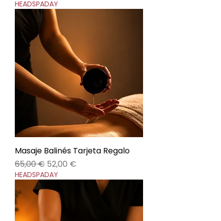
HEADSPADAY
Masaje Balinés Tarjeta Regalo
Precio
Precio de oferta
65,00 €
52,00 €
HEADSPADAY