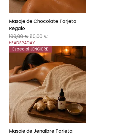
Masaje de Chocolate Tarjeta
Regalo
Precio
Precio de oferta
100,00 €
80,00 €
HEADSPADAY
Especial JENGIBRE
Masaje de Jengibre Tarjeta