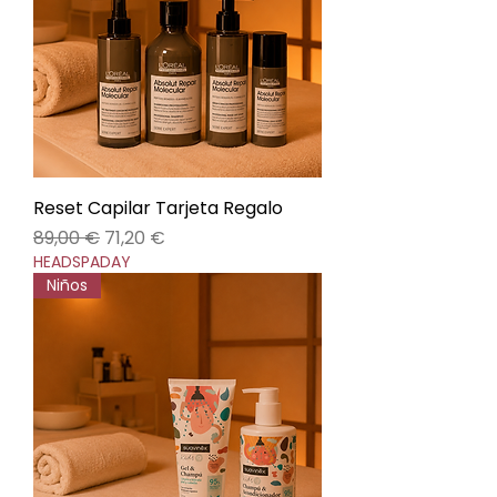
Reset Capilar Tarjeta Regalo
Precio
Precio de oferta
89,00 €
71,20 €
HEADSPADAY
Niños