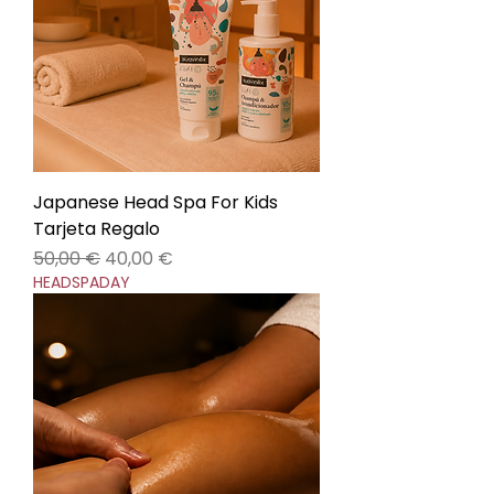
Japanese Head Spa For Kids
Tarjeta Regalo
Precio
Precio de oferta
50,00 €
40,00 €
HEADSPADAY