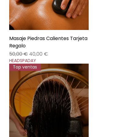
Masaje Piedras Calientes Tarjeta
Regalo
Precio
Precio de oferta
50,00 €
40,00 €
HEADSPADAY
Top ventas