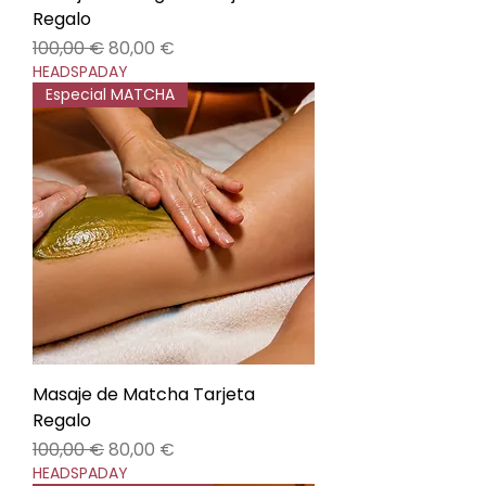
Regalo
Precio
Precio de oferta
100,00 €
80,00 €
HEADSPADAY
Especial MATCHA
Masaje de Matcha Tarjeta
Regalo
Precio
Precio de oferta
100,00 €
80,00 €
HEADSPADAY