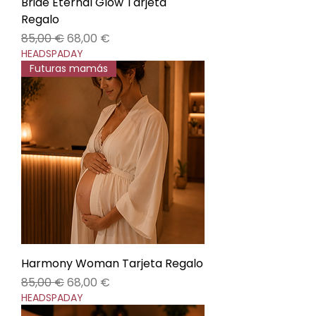
Bride Eternal Glow Tarjeta
Regalo
Precio
Precio de oferta
85,00 €
68,00 €
HEADSPADAY
Futuras mamás
Harmony Woman Tarjeta Regalo
Precio
Precio de oferta
85,00 €
68,00 €
HEADSPADAY