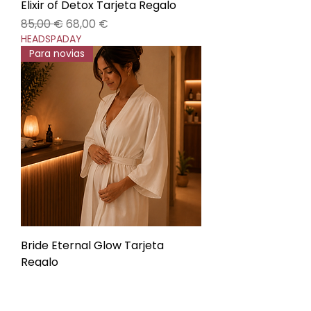
Elixir of Detox Tarjeta Regalo
Precio
Precio de oferta
85,00 €
68,00 €
HEADSPADAY
Para novias
Bride Eternal Glow Tarjeta
Regalo
Precio
Precio de oferta
85,00 €
68,00 €
HEADSPADAY
Futuras mamás