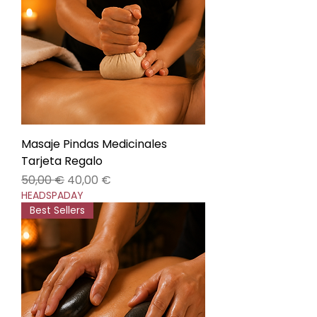
Masaje Pindas Medicinales
Tarjeta Regalo
Precio
Precio de oferta
50,00 €
40,00 €
HEADSPADAY
Best Sellers