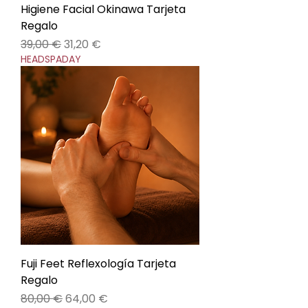
Higiene Facial Okinawa Tarjeta
Regalo
Precio
Precio de oferta
39,00 €
31,20 €
HEADSPADAY
Fuji Feet Reflexología Tarjeta
Regalo
Precio
Precio de oferta
80,00 €
64,00 €