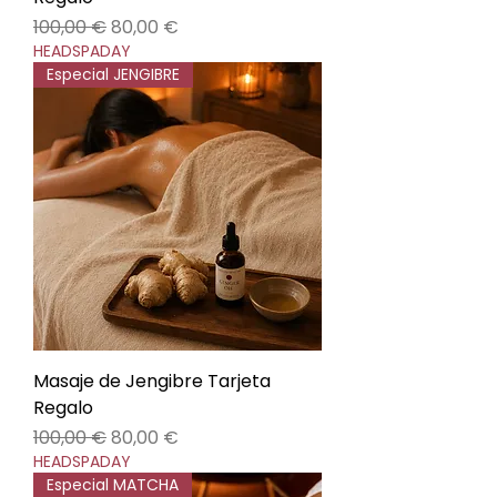
Precio
Precio de oferta
100,00 €
80,00 €
HEADSPADAY
Especial JENGIBRE
Masaje de Jengibre Tarjeta
Regalo
Precio
Precio de oferta
100,00 €
80,00 €
HEADSPADAY
Especial MATCHA