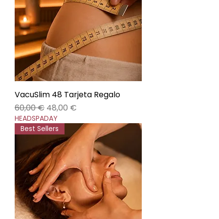
VacuSlim 48 Tarjeta Regalo
Precio
Precio de oferta
60,00 €
48,00 €
HEADSPADAY
Best Sellers