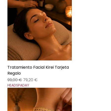
Tratamiento Facial Kirei Tarjeta
Regalo
Precio
Precio de oferta
99,00 €
79,20 €
HEADSPADAY