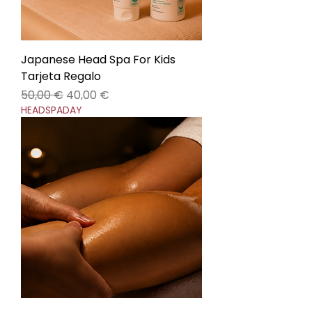
Japanese Head Spa For Kids
Tarjeta Regalo
Precio
Precio de oferta
50,00 €
40,00 €
HEADSPADAY