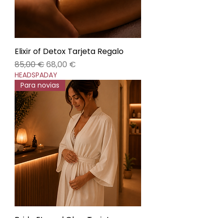
Elixir of Detox Tarjeta Regalo
Precio
Precio de oferta
85,00 €
68,00 €
HEADSPADAY
Para novias